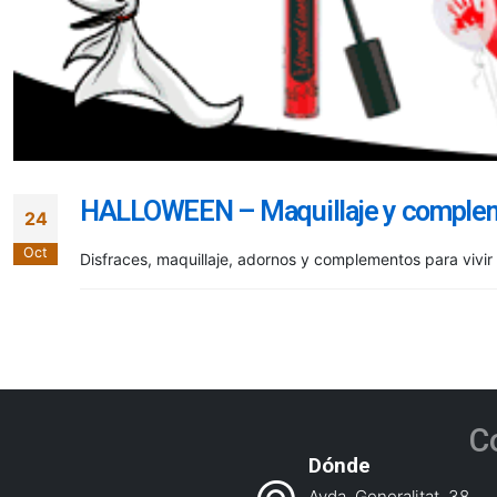
HALLOWEEN – Maquillaje y comple
24
Oct
Disfraces, maquillaje, adornos y complementos para vivir 
C
Dónde
Avda. Generalitat, 38