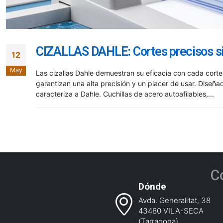
CIZALLAS DAHLE: Cortes precisos si
12
May
Las cizallas Dahle demuestran su eficacia con cada corte.
garantizan una alta precisión y un placer de usar. Diseñ
caracteriza a Dahle. Cuchillas de acero autoafilables,...
C
Dónde
Avda. Generalitat, 38
43480 VILA-SECA
(Tarragona)